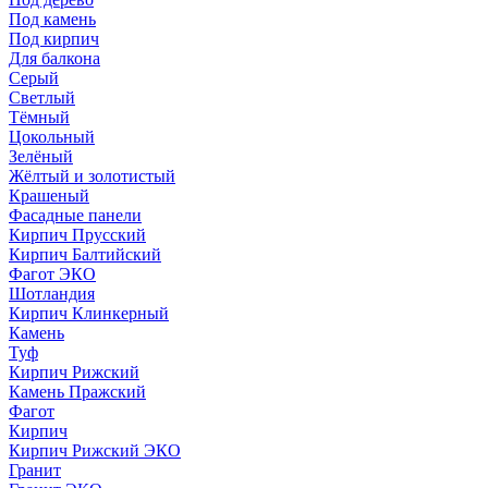
Под камень
Под кирпич
Для балкона
Серый
Светлый
Тёмный
Цокольный
Зелёный
Жёлтый и золотистый
Крашеный
Фасадные панели
Кирпич Прусский
Кирпич Балтийский
Фагот ЭКО
Шотландия
Кирпич Клинкерный
Камень
Туф
Кирпич Рижский
Камень Пражский
Фагот
Кирпич
Кирпич Рижский ЭКО
Гранит