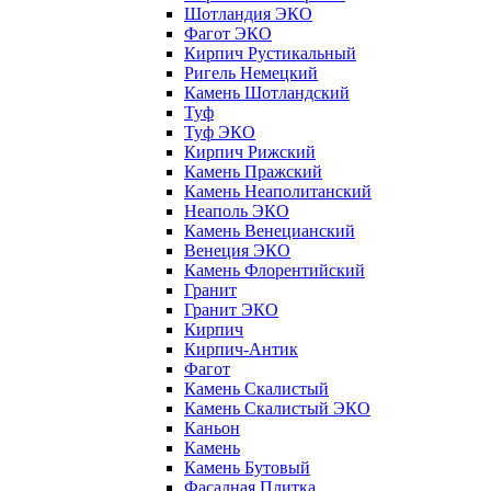
Шотландия ЭКО
Фагот ЭКО
Кирпич Рустикальный
Ригель Немецкий
Камень Шотландский
Туф
Туф ЭКО
Кирпич Рижский
Камень Пражский
Камень Неаполитанский
Неаполь ЭКО
Камень Венецианский
Венеция ЭКО
Камень Флорентийский
Гранит
Гранит ЭКО
Кирпич
Кирпич-Антик
Фагот
Камень Скалистый
Камень Скалистый ЭКО
Каньон
Камень
Камень Бутовый
Фасадная Плитка