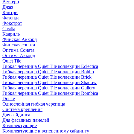
Вестерн
Джаз
Кантри
Фазенда
Фокстрот
Самба
Кадриль
Финская Аккорд
Финская соната
Оптима Соната
Оптима Аккорд
Quiet Tile
Гибкая черепица Quiet Tile коллекции Eclectica
Гибкая черепица Quiet Tile коллекции Bohho
Гибкая черепица Quiet Tile коллекции Brick
Гибкая черепица Quiet Tile коллекции Shadow
Гибкая черепица Quiet Tile коллекции Gallery
Гибкая черепица Quiet Tile коллекции Rombica
Docke
Однослойная гибкая черепица
Система крепления
Для сайдинга
Для фасадных панелей
Комплектующие
Комплектующие к вспененному сайдингу