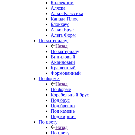
Коллекции
Аляска
Альта Классика
Канада Плюс
Блокхаус
Альта Брус
Альта Форм
По материалу
Назад
По материалу
Виниловый
Акриловый
Крашенный
Формованный
По форме
Назад
По форме
Корабельный брус
Под брус
Под бревно
Под камень
Под кирпич
По цвету
Назад
По цвету