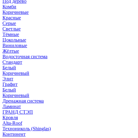
Под дерево
Комби
Коричневые
Красные
Серые
Светлые
Тёмные
Цокольные
Виниловые
Жёлтые
Водосточная система
Стандарт
Белый
Коричневый
Элит
Графит
Белый
Коричневый
Дренажная система
Ламинат
ГРАНД СТЭП
Кровля
Alta-Roof
Технониколь (Shinglas)
Континент