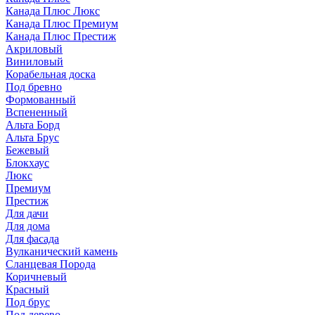
Канада Плюс Люкс
Канада Плюс Премиум
Канада Плюс Престиж
Акриловый
Виниловый
Корабельная доска
Под бревно
Формованный
Вспененный
Альта Борд
Альта Брус
Бежевый
Блокхаус
Люкс
Премиум
Престиж
Для дачи
Для дома
Для фасада
Вулканический камень
Сланцевая Порода
Коричневый
Красный
Под брус
Под дерево