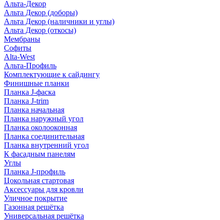
Альта-Декор
Альта Декор (доборы)
Альта Декор (наличники и углы)
Альта Декор (откосы)
Мембраны
Софиты
Alta-West
Альта-Профиль
Комплектующие к сайдингу
Финишные планки
Планка J-фаска
Планка J-trim
Планка начальная
Планка наружный угол
Планка околооконная
Планка соединительная
Планка внутренний угол
К фасадным панелям
Углы
Планка J-профиль
Цокольная стартовая
Аксессуары для кровли
Уличное покрытие
Газонная решётка
Универсальная решётка