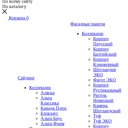
По всему сайту
По каталогу
Корзина
0
Фасадные панели
Коллекции
Кирпич
Прусский
Кирпич
Балтийский
Кирпич
Клинкерный
Шотландия
ЭКО
Сайдинг
Фагот ЭКО
Кирпич
Коллекции
Рустикальный
Аляска
Ригель
Альта
Немецкий
Классика
Камень
Канада Плюс
Шотландский
Блокхаус
Туф
Альта Брус
Туф ЭКО
Альта Форм
Кирпич