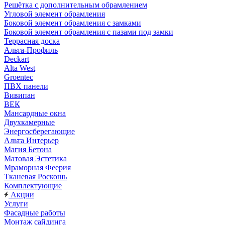
Решётка с дополнительным обрамлением
Угловой элемент обрамления
Боковой элемент обрамления с замками
Боковой элемент обрамления с пазами под замки
Террасная доска
Альта-Профиль
Deckart
Alta West
Groentec
ПВХ панели
Вивипан
ВЕК
Мансардные окна
Двухкамерные
Энергосберегающие
Альта Интерьер
Магия Бетона
Матовая Эстетика
Мраморная Феерия
Тканевая Роскошь
Комплектующие
Акции
Услуги
Фасадные работы
Монтаж сайдинга