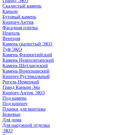
Гранит ЭКО
Скалистый камень
Каньон
Бутовый камень
Кирпич-Антик
Фасадная плитка
Неаполь
Венеция
Камень скалистый ЭКО
Туф ЭКО
Камень Флорентийский
Камень Неаполитанский
Камень Шотландский
Камень Венецианский
Кирпич Рустикальный
Ригель Немецкий
Гранд Каньон Эко
Кирпич Антик ЭКО
Под камень
Под кирпич
Планки для монтажа
Бежевые
Для дома
Для наружной отделки
ЭКO