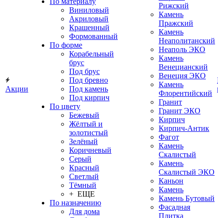
По материалу
Рижский
Виниловый
Камень
Акриловый
Пражский
Крашенный
Камень
Формованный
Неаполитанский
По форме
Неаполь ЭКО
Корабельный
Камень
брус
Венецианский
Под брус
Венеция ЭКО
Под бревно
Камень
Акции
Под камень
Флорентийский
Под кирпич
Гранит
По цвету
Гранит ЭКО
Бежевый
Кирпич
Жёлтый и
Кирпич-Антик
золотистый
Фагот
Зелёный
Камень
Коричневый
Скалистый
Серый
Камень
Красный
Скалистый ЭКО
Светлый
Каньон
Тёмный
Камень
+ ЕЩЕ
Камень Бутовый
По назначению
Фасадная
Для дома
Плитка