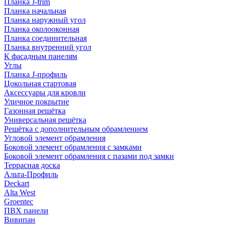
Планка J-trim
Планка начальная
Планка наружный угол
Планка околооконная
Планка соединительная
Планка внутренний угол
К фасадным панелям
Углы
Планка J-профиль
Цокольная стартовая
Аксессуары для кровли
Уличное покрытие
Газонная решётка
Универсальная решётка
Решётка с дополнительным обрамлением
Угловой элемент обрамления
Боковой элемент обрамления с замками
Боковой элемент обрамления с пазами под замки
Террасная доска
Альта-Профиль
Deckart
Alta West
Groentec
ПВХ панели
Вивипан