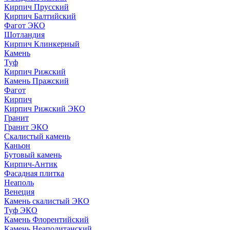
Кирпич Прусский
Кирпич Балтийский
Фагот ЭКО
Шотландия
Кирпич Клинкерный
Камень
Туф
Кирпич Рижский
Камень Пражский
Фагот
Кирпич
Кирпич Рижский ЭКО
Гранит
Гранит ЭКО
Скалистый камень
Каньон
Бутовый камень
Кирпич-Антик
Фасадная плитка
Неаполь
Венеция
Камень скалистый ЭКО
Туф ЭКО
Камень Флорентийский
Камень Неаполитанский