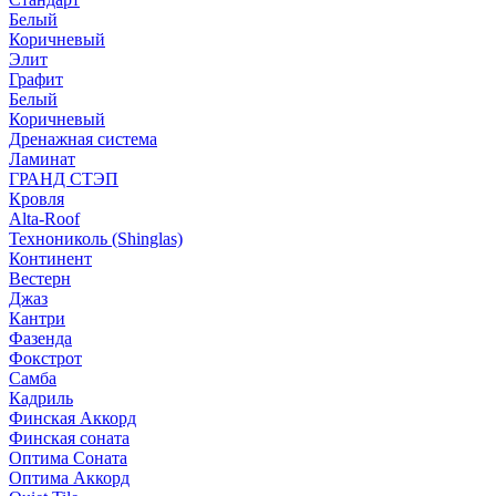
Белый
Коричневый
Элит
Графит
Белый
Коричневый
Дренажная система
Ламинат
ГРАНД СТЭП
Кровля
Alta-Roof
Технониколь (Shinglas)
Континент
Вестерн
Джаз
Кантри
Фазенда
Фокстрот
Самба
Кадриль
Финская Аккорд
Финская соната
Оптима Соната
Оптима Аккорд