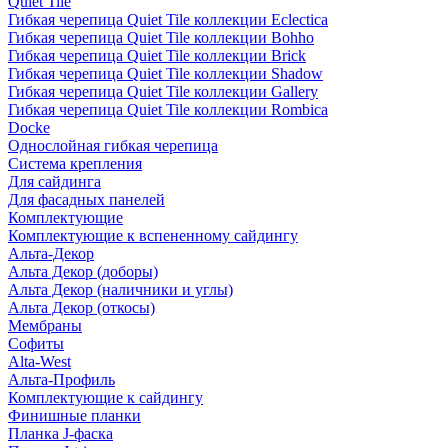
Quiet Tile
Гибкая черепица Quiet Tile коллекции Eclectica
Гибкая черепица Quiet Tile коллекции Bohho
Гибкая черепица Quiet Tile коллекции Brick
Гибкая черепица Quiet Tile коллекции Shadow
Гибкая черепица Quiet Tile коллекции Gallery
Гибкая черепица Quiet Tile коллекции Rombica
Docke
Однослойная гибкая черепица
Система крепления
Для сайдинга
Для фасадных панелей
Комплектующие
Комплектующие к вспененному сайдингу
Альта-Декор
Альта Декор (доборы)
Альта Декор (наличники и углы)
Альта Декор (откосы)
Мембраны
Софиты
Alta-West
Альта-Профиль
Комплектующие к сайдингу
Финишные планки
Планка J-фаска