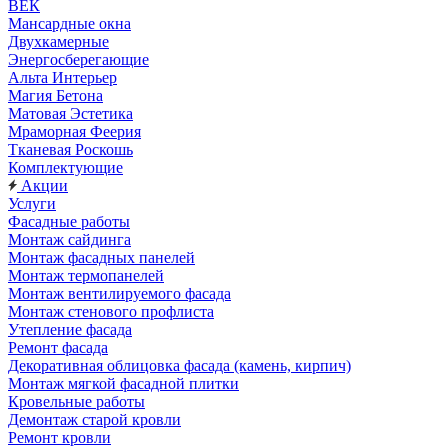
ВЕК
Мансардные окна
Двухкамерные
Энергосберегающие
Альта Интерьер
Магия Бетона
Матовая Эстетика
Мраморная Феерия
Тканевая Роскошь
Комплектующие
Акции
Услуги
Фасадные работы
Монтаж сайдинга
Монтаж фасадных панелей
Монтаж термопанелей
Монтаж вентилируемого фасада
Монтаж стенового профлиста
Утепление фасада
Ремонт фасада
Декоративная облицовка фасада (камень, кирпич)
Монтаж мягкой фасадной плитки
Кровельные работы
Демонтаж старой кровли
Ремонт кровли