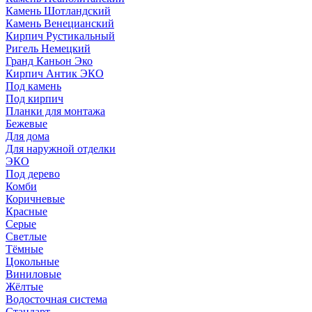
Камень Шотландский
Камень Венецианский
Кирпич Рустикальный
Ригель Немецкий
Гранд Каньон Эко
Кирпич Антик ЭКО
Под камень
Под кирпич
Планки для монтажа
Бежевые
Для дома
Для наружной отделки
ЭКO
Под дерево
Комби
Коричневые
Красные
Серые
Светлые
Тёмные
Цокольные
Виниловые
Жёлтые
Водосточная система
Стандарт