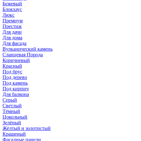
Бежевый
Блокхаус
Люкс
Премиум
Престиж
Для дачи
Для дома
Для фасада
Вулканический камень
Сланцевая Порода
Коричневый
Красный
Под брус
Под дерево
Под камень
Под кирпич
Для балкона
Серый
Светлый
Тёмный
Цокольный
Зелёный
Жёлтый и золотистый
Крашеный
Фасадные панели