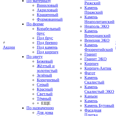
По материалу
Рижский
Виниловый
Камень
Акриловый
Пражский
Крашенный
Камень
Формованный
Неаполитанский
По форме
Неаполь ЭКО
Корабельный
Камень
брус
Венецианский
Под брус
Венеция ЭКО
Под бревно
Камень
Акции
Под камень
Флорентийский
Под кирпич
Гранит
По цвету
Гранит ЭКО
Бежевый
Кирпич
Жёлтый и
Кирпич-Антик
золотистый
Фагот
Зелёный
Камень
Коричневый
Скалистый
Серый
Камень
Красный
Скалистый ЭКО
Светлый
Каньон
Тёмный
Камень
+ ЕЩЕ
Камень Бутовый
По назначению
Фасадная
Для дома
Плитка