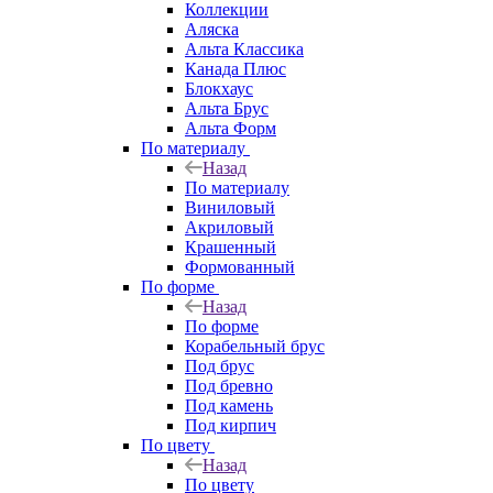
Коллекции
Аляска
Альта Классика
Канада Плюс
Блокхаус
Альта Брус
Альта Форм
По материалу
Назад
По материалу
Виниловый
Акриловый
Крашенный
Формованный
По форме
Назад
По форме
Корабельный брус
Под брус
Под бревно
Под камень
Под кирпич
По цвету
Назад
По цвету