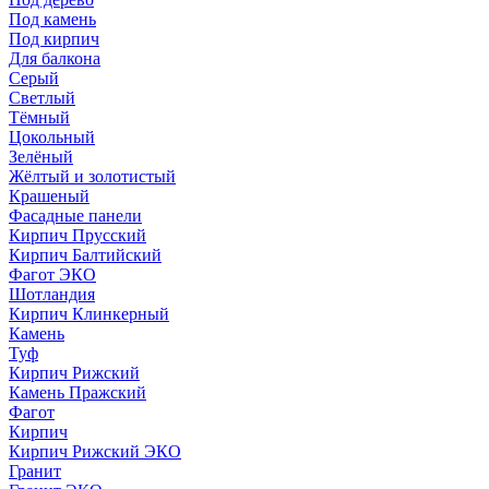
Под камень
Под кирпич
Для балкона
Серый
Светлый
Тёмный
Цокольный
Зелёный
Жёлтый и золотистый
Крашеный
Фасадные панели
Кирпич Прусский
Кирпич Балтийский
Фагот ЭКО
Шотландия
Кирпич Клинкерный
Камень
Туф
Кирпич Рижский
Камень Пражский
Фагот
Кирпич
Кирпич Рижский ЭКО
Гранит