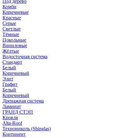
Под дерево
Комби
Коричневые
Красные
Серые
Светлые
Тёмные
Цокольные
Виниловые
Жёлтые
Водосточная система
Стандарт
Белый
Коричневый
Элит
Графит
Белый
Коричневый
Дренажная система
Ламинат
ГРАНД СТЭП
Кровля
Alta-Roof
Технониколь (Shinglas)
Континент