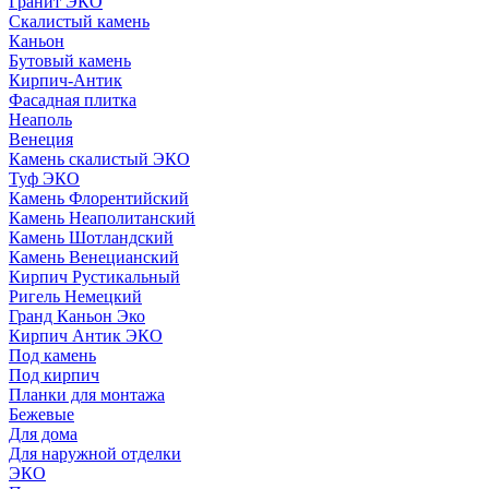
Гранит ЭКО
Скалистый камень
Каньон
Бутовый камень
Кирпич-Антик
Фасадная плитка
Неаполь
Венеция
Камень скалистый ЭКО
Туф ЭКО
Камень Флорентийский
Камень Неаполитанский
Камень Шотландский
Камень Венецианский
Кирпич Рустикальный
Ригель Немецкий
Гранд Каньон Эко
Кирпич Антик ЭКО
Под камень
Под кирпич
Планки для монтажа
Бежевые
Для дома
Для наружной отделки
ЭКO