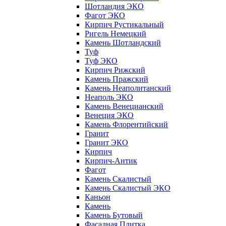
Шотландия ЭКО
Фагот ЭКО
Кирпич Рустикальный
Ригель Немецкий
Камень Шотландский
Туф
Туф ЭКО
Кирпич Рижский
Камень Пражский
Камень Неаполитанский
Неаполь ЭКО
Камень Венецианский
Венеция ЭКО
Камень Флорентийский
Гранит
Гранит ЭКО
Кирпич
Кирпич-Антик
Фагот
Камень Скалистый
Камень Скалистый ЭКО
Каньон
Камень
Камень Бутовый
Фасадная Плитка