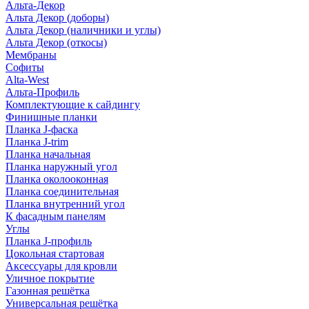
Альта-Декор
Альта Декор (доборы)
Альта Декор (наличники и углы)
Альта Декор (откосы)
Мембраны
Софиты
Alta-West
Альта-Профиль
Комплектующие к сайдингу
Финишные планки
Планка J-фаска
Планка J-trim
Планка начальная
Планка наружный угол
Планка околооконная
Планка соединительная
Планка внутренний угол
К фасадным панелям
Углы
Планка J-профиль
Цокольная стартовая
Аксессуары для кровли
Уличное покрытие
Газонная решётка
Универсальная решётка