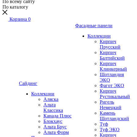
По всему сайту
По каталогу
Корзина
0
Фасадные панели
Коллекции
Кирпич
Прусский
Кирпич
Балтийский
Кирпич
Клинкерный
Шотландия
ЭКО
Сайдинг
Фагот ЭКО
Кирпич
Коллекции
Рустикальный
Аляска
Ригель
Альта
Немецкий
Классика
Камень
Канада Плюс
Шотландский
Блокхаус
Туф
Альта Брус
Туф ЭКО
Альта Форм
Кирпич