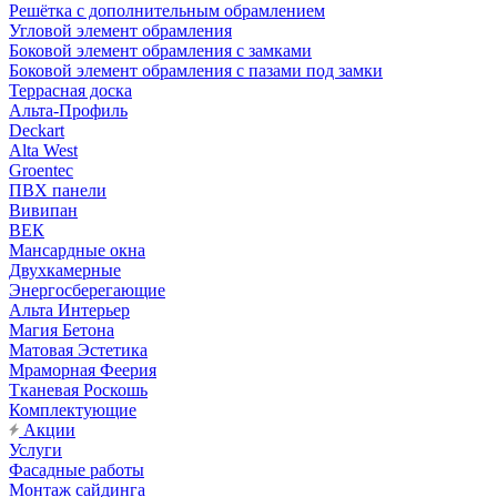
Решётка с дополнительным обрамлением
Угловой элемент обрамления
Боковой элемент обрамления с замками
Боковой элемент обрамления с пазами под замки
Террасная доска
Альта-Профиль
Deckart
Alta West
Groentec
ПВХ панели
Вивипан
ВЕК
Мансардные окна
Двухкамерные
Энергосберегающие
Альта Интерьер
Магия Бетона
Матовая Эстетика
Мраморная Феерия
Тканевая Роскошь
Комплектующие
Акции
Услуги
Фасадные работы
Монтаж сайдинга