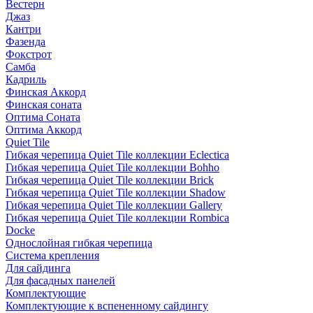
Вестерн
Джаз
Кантри
Фазенда
Фокстрот
Самба
Кадриль
Финская Аккорд
Финская соната
Оптима Соната
Оптима Аккорд
Quiet Tile
Гибкая черепица Quiet Tile коллекции Eclectica
Гибкая черепица Quiet Tile коллекции Bohho
Гибкая черепица Quiet Tile коллекции Brick
Гибкая черепица Quiet Tile коллекции Shadow
Гибкая черепица Quiet Tile коллекции Gallery
Гибкая черепица Quiet Tile коллекции Rombica
Docke
Однослойная гибкая черепица
Система крепления
Для сайдинга
Для фасадных панелей
Комплектующие
Комплектующие к вспененному сайдингу