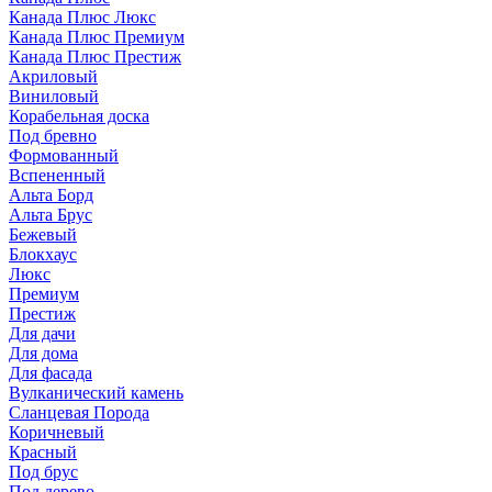
Канада Плюс Люкс
Канада Плюс Премиум
Канада Плюс Престиж
Акриловый
Виниловый
Корабельная доска
Под бревно
Формованный
Вспененный
Альта Борд
Альта Брус
Бежевый
Блокхаус
Люкс
Премиум
Престиж
Для дачи
Для дома
Для фасада
Вулканический камень
Сланцевая Порода
Коричневый
Красный
Под брус
Под дерево