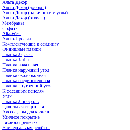
Альта-Декор
Альта Декор (доборы)
Альта Декор (наличники и углы)
Альта Декор (откосы)
Мембраны
Софиты
Alta-West
Альта-Профиль
Комплектующие к сайдингу
Финишные планки
Планка J-фаска
Планка J-trim
Планка начальная
Планка наружный угол
Планка околооконная
Планка соединительная
Планка внутренний угол
К фасадным панелям
Углы
Планка J-профиль
Цокольная стартовая
Аксессуары для кровли
Уличное покрытие
Газонная решётка
Универсальная решётка