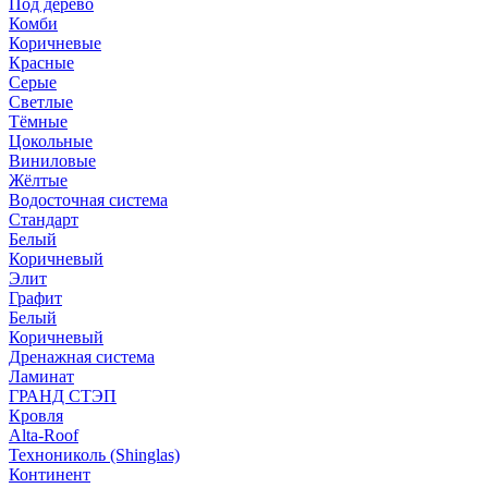
Под дерево
Комби
Коричневые
Красные
Серые
Светлые
Тёмные
Цокольные
Виниловые
Жёлтые
Водосточная система
Стандарт
Белый
Коричневый
Элит
Графит
Белый
Коричневый
Дренажная система
Ламинат
ГРАНД СТЭП
Кровля
Alta-Roof
Технониколь (Shinglas)
Континент