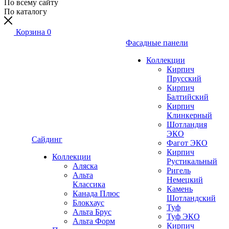
По всему сайту
По каталогу
Корзина
0
Фасадные панели
Коллекции
Кирпич
Прусский
Кирпич
Балтийский
Кирпич
Клинкерный
Шотландия
ЭКО
Сайдинг
Фагот ЭКО
Кирпич
Коллекции
Рустикальный
Аляска
Ригель
Альта
Немецкий
Классика
Камень
Канада Плюс
Шотландский
Блокхаус
Туф
Альта Брус
Туф ЭКО
Альта Форм
Кирпич