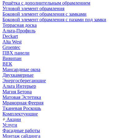
Решётка с дополнительным обрамлением
Угловой элемент обрамления
Боковой элемент обрамления с замками
Боковой элемент обрамления с пазами под замки
Террасная доска
Альта-Профиль
Deckart
Alta West
Groentec
ПВХ панели
Вивипан
ВЕК
Мансардные окна
Двухкамерные
Энергосберегающие
Альта Интерьер
Магия Бетона
Матовая Эстетика
Мраморная Феерия
Тканевая Роскошь
Комплектующие
Акции
Услуги
Фасадные работы
Монтаж сайдинга