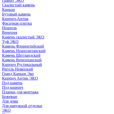
Гранит ЭКО
Скалистый камень
Каньон
Бутовый камень
Кирпич-Антик
Фасадная плитка
Неаполь
Венеция
Камень скалистый ЭКО
Туф ЭКО
Камень Флорентийский
Камень Неаполитанский
Камень Шотландский
Камень Венецианский
Кирпич Рустикальный
Ригель Немецкий
Гранд Каньон Эко
Кирпич Антик ЭКО
Под камень
Под кирпич
Планки для монтажа
Бежевые
Для дома
Для наружной отделки
ЭКO