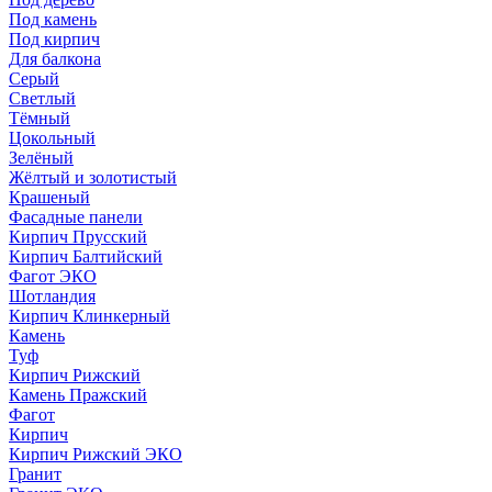
Под камень
Под кирпич
Для балкона
Серый
Светлый
Тёмный
Цокольный
Зелёный
Жёлтый и золотистый
Крашеный
Фасадные панели
Кирпич Прусский
Кирпич Балтийский
Фагот ЭКО
Шотландия
Кирпич Клинкерный
Камень
Туф
Кирпич Рижский
Камень Пражский
Фагот
Кирпич
Кирпич Рижский ЭКО
Гранит