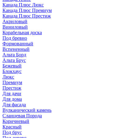
Канада Плюс Люкс
Канада Плюс Премиум
Канада Плюс Престиж
Акриловый
Виниловый
Корабельная доска
Под бревно
Формованный
Вспененный
Альта Борд
Альта Брус
Бежевый
Блокхаус
Люкс
Премиум
Престиж
Для дачи
Для дома
Для фасада
Вулканический камень
Сланцевая Порода
Коричневый
Красный
Под брус
Под дерево