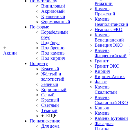
По материалу
Рижский
Виниловый
Камень
Акриловый
Пражский
Крашенный
Камень
Формованный
Неаполитанский
По форме
Неаполь ЭКО
Корабельный
Камень
брус
Венецианский
Под брус
Венеция ЭКО
Под бревно
Камень
Акции
Под камень
Флорентийский
Под кирпич
Гранит
По цвету
Гранит ЭКО
Бежевый
Кирпич
Жёлтый и
Кирпич-Антик
золотистый
Фагот
Зелёный
Камень
Коричневый
Скалистый
Серый
Камень
Красный
Скалистый ЭКО
Светлый
Каньон
Тёмный
Камень
+ ЕЩЕ
Камень Бутовый
По назначению
Фасадная
Для дома
Плитка