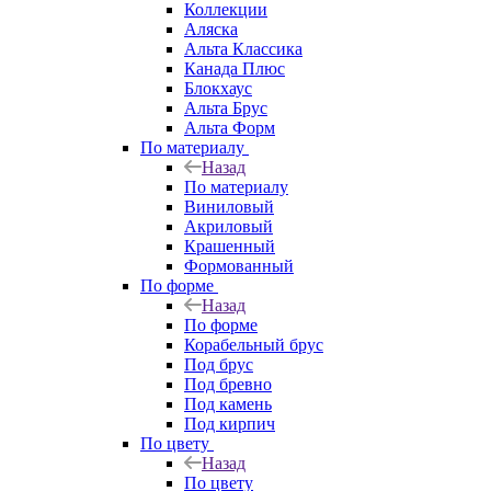
Коллекции
Аляска
Альта Классика
Канада Плюс
Блокхаус
Альта Брус
Альта Форм
По материалу
Назад
По материалу
Виниловый
Акриловый
Крашенный
Формованный
По форме
Назад
По форме
Корабельный брус
Под брус
Под бревно
Под камень
Под кирпич
По цвету
Назад
По цвету