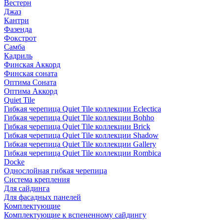
Вестерн
Джаз
Кантри
Фазенда
Фокстрот
Самба
Кадриль
Финская Аккорд
Финская соната
Оптима Соната
Оптима Аккорд
Quiet Tile
Гибкая черепица Quiet Tile коллекции Eclectica
Гибкая черепица Quiet Tile коллекции Bohho
Гибкая черепица Quiet Tile коллекции Brick
Гибкая черепица Quiet Tile коллекции Shadow
Гибкая черепица Quiet Tile коллекции Gallery
Гибкая черепица Quiet Tile коллекции Rombica
Docke
Однослойная гибкая черепица
Система крепления
Для сайдинга
Для фасадных панелей
Комплектующие
Комплектующие к вспененному сайдингу