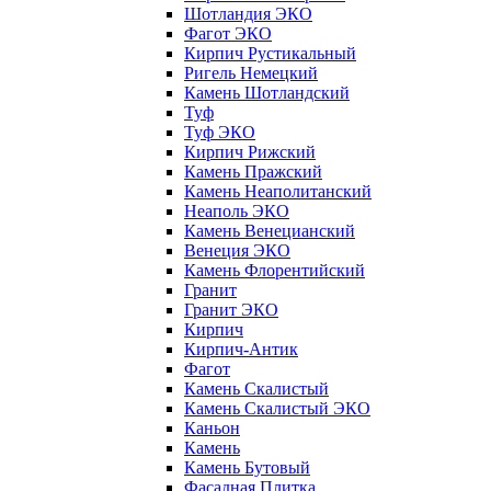
Шотландия ЭКО
Фагот ЭКО
Кирпич Рустикальный
Ригель Немецкий
Камень Шотландский
Туф
Туф ЭКО
Кирпич Рижский
Камень Пражский
Камень Неаполитанский
Неаполь ЭКО
Камень Венецианский
Венеция ЭКО
Камень Флорентийский
Гранит
Гранит ЭКО
Кирпич
Кирпич-Антик
Фагот
Камень Скалистый
Камень Скалистый ЭКО
Каньон
Камень
Камень Бутовый
Фасадная Плитка